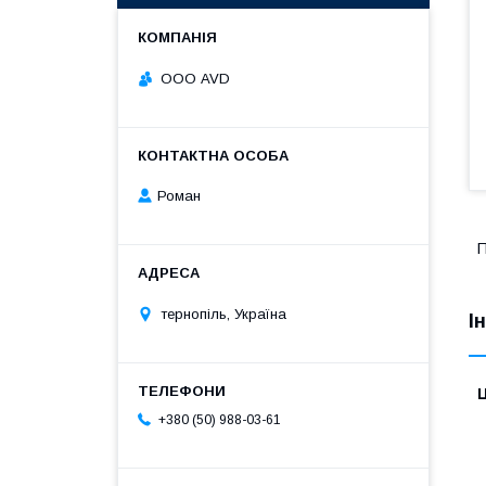
ООО AVD
Роман
П
тернопіль, Україна
І
Ц
+380 (50) 988-03-61