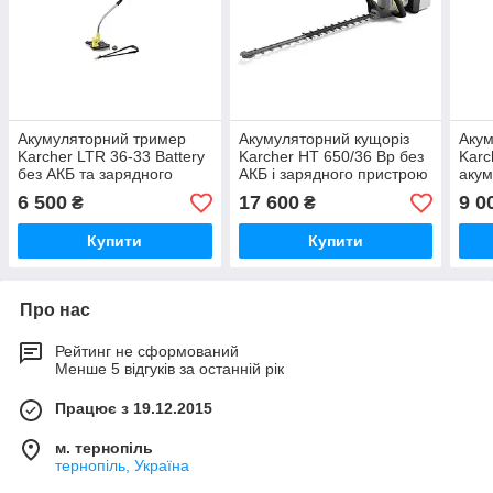
Акумуляторний тример
Акумуляторний кущоріз
Акум
Karcher LTR 36-33 Battery
Karcher HT 650/36 Bp без
Karc
без АКБ та зарядного
АКБ і зарядного пристрою
акум
пристрою
при
6 500
17 600
9 0
₴
₴
Купити
Купити
Про нас
Рейтинг не сформований
Менше 5 відгуків за останній рік
Працює з 19.12.2015
м. тернопіль
тернопіль, Україна