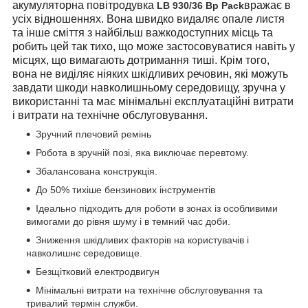
акумуляторна повітродувка
вражає в
LB 930/36 Bp Pack
усіх відношеннях. Вона швидко видаляє опале листя
та інше сміття з найбільш важкодоступних місць та
робить цей так тихо, що може застосовуватися навіть у
місцях, що вимагають дотримання тиші. Крім того,
вона не виділяє ніяких шкідливих речовин, які можуть
завдати шкоди навколишньому середовищу, зручна у
використанні та має мінімальні експлуатаційні витрати
і витрати на технічне обслуговування.
Зручний плечовий ремінь
Робота в зручній позі, яка виключає перевтому.
Збалансована конструкція.
До 50% тихіше бензинових інструментів
Ідеально підходить для роботи в зонах із особливими
вимогами до рівня шуму і в темний час доби.
Зниження шкідливих факторів на користувачів і
навколишнє середовище.
Безщітковий електродвигун
Мінімальні витрати на технічне обслуговування та
тривалий термін служби.