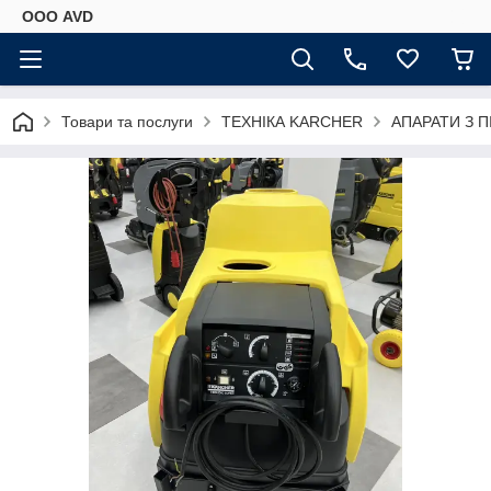
ООО AVD
Товари та послуги
ТЕХНІКА KARCHER
АПАРАТИ З П