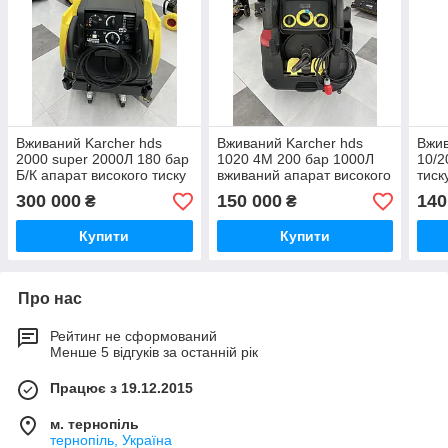
Вживаний Karcher hds
Вживаний Karcher hds
Вжив
2000 super 2000Л 180 бар
1020 4M 200 бар 1000Л
10/2
Б/К апарат високого тиску
вживаний апарат високого
тиск
з підігрівом води вживаний
тиску з підігрівом води
300 000
150 000
140
₴
₴
Купити
Купити
Про нас
Рейтинг не сформований
Менше 5 відгуків за останній рік
Працює з 19.12.2015
м. тернопіль
тернопіль, Україна