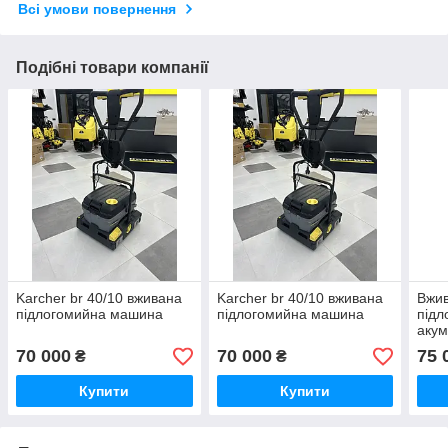
Всі умови повернення
Подібні товари компанії
Karcher br 40/10 вживана
Karcher br 40/10 вживана
Вжив
підлогомийна машина
підлогомийна машина
під
акум
70 000
70 000
75 
₴
₴
Купити
Купити