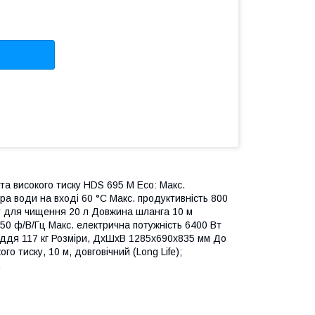
та високого тиску HDS 695 M Eco: Макс.
ра води на вході 60 °С Макс. продуктивність 800
бу для чищення 20 л Довжина шланга 10 м
0 ф/В/Гц Макс. електрична потужність 6400 Вт
ладдя 117 кг Розміри, ДхШхВ 1285х690х835 мм До
о тиску, 10 м, довговічний (Long Life);
.