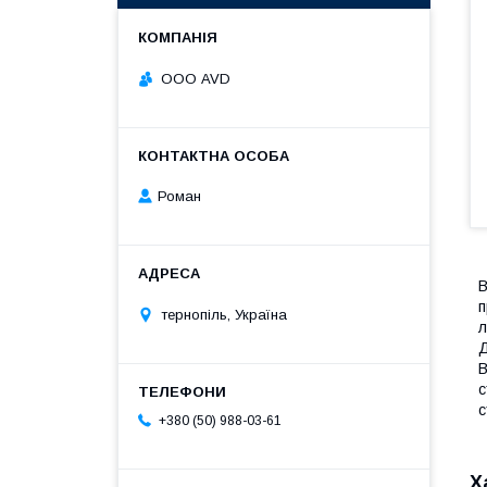
ООО AVD
Роман
В
п
тернопіль, Україна
л
Д
В
с
с
+380 (50) 988-03-61
Х