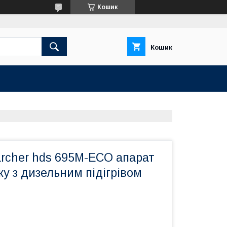
Кошик
Кошик
rcher hds 695M-ECO апарат
ку з дизельним підігрівом