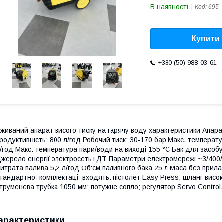
В наявності
Код:
695
Купити
+380 (50) 988-03-61
живаний апарат висого тиску на гарячу воду характеристики Апара
родуктивність: 800 л/год Робочий тиск: 30-170 бар Макс. температу
/год Макс. температура пари/води на виході 155 °С Бак для засо
жерело енергії электросеть+ДТ Параметри електромережі ~3/400/5
итрата палива 5,2 л/год Об'єм паливного бака 25 л Маса без при
тандартної комплектації входять: пістолет Easy Press; шланг високог
труменева трубка 1050 мм; потужне сопло; регулятор Servo Control
арактеристики