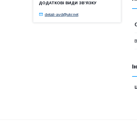
detali-avd@ukr.net
В
І
Ц