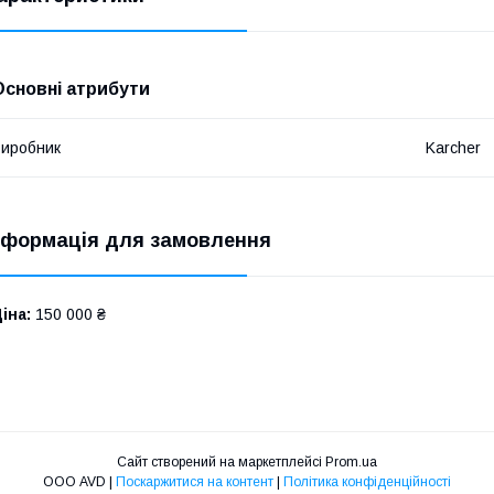
Основні атрибути
иробник
Karcher
нформація для замовлення
іна:
150 000 ₴
Сайт створений на маркетплейсі
Prom.ua
ООО AVD |
Поскаржитися на контент
|
Політика конфіденційності