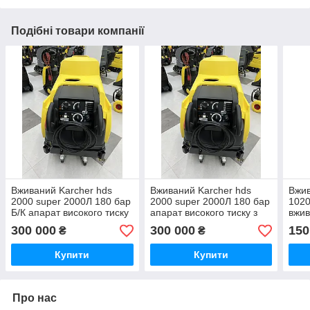
Подібні товари компанії
Вживаний Karcher hds
Вживаний Karcher hds
Вжив
2000 super 2000Л 180 бар
2000 super 2000Л 180 бар
1020
Б/К апарат високого тиску
апарат високого тиску з
вжив
з підігрівом води вживаний
дизельним підігрівом води
тиск
300 000
300 000
150
₴
₴
Купити
Купити
Про нас