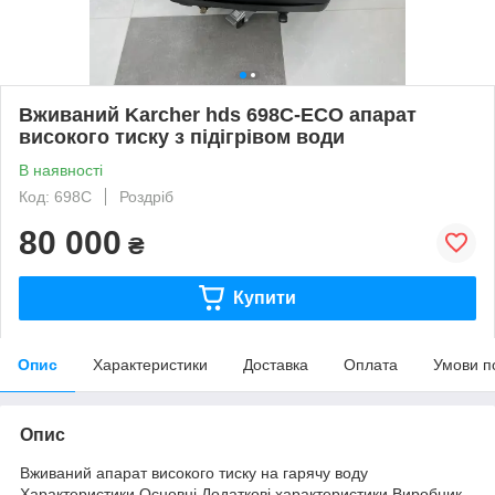
Вживаний Karcher hds 698C-ECO апарат
високого тиску з підігрівом води
В наявності
Код: 698C
Роздріб
80 000
₴
Купити
Опис
Характеристики
Доставка
Оплата
Умови п
Опис
Вживаний апарат високого тиску на гарячу воду
Характеристики Основні Додаткові характеристики Виробник