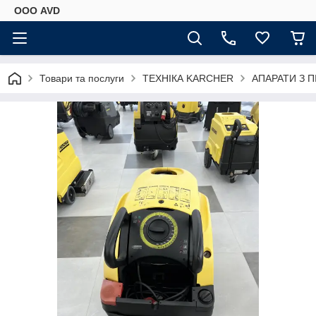
ООО AVD
Товари та послуги
ТЕХНІКА KARCHER
АПАРАТИ З П