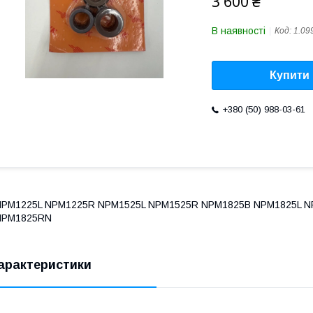
3 600 ₴
В наявності
Код:
1.09
Купити
+380 (50) 988-03-61
NPM1225L NPM1225R NPM1525L NPM1525R NPM1825B NPM1825L 
NPM1825RN
арактеристики