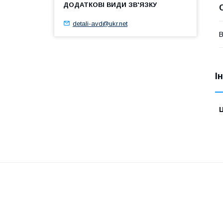
detali-avd@ukr.net
В
І
Ц