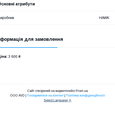
Основні атрибути
иробник
HAWK
нформація для замовлення
іна:
3 600 ₴
Сайт створений на маркетплейсі
Prom.ua
ООО AVD |
Поскаржитися на контент
|
Політика конфіденційності
Select Language
▼