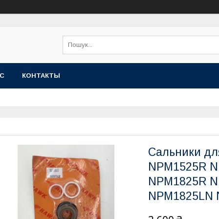
АС
КОНТАКТЫ
Сальники дл
NPM1525R N
NPM1825R N
NPM1825LN