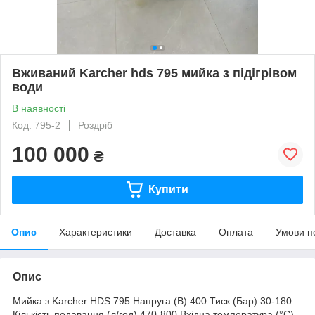
Вживаний Karcher hds 795 мийка з підігрівом
води
В наявності
Код: 795-2
Роздріб
100 000
₴
Купити
Опис
Характеристики
Доставка
Оплата
Умови п
Опис
Мийка з Karcher HDS 795 Напруга (В) 400 Тиск (Бар) 30-180
Кількість подавання (л/год) 470-800 Вхідна температура (°C)