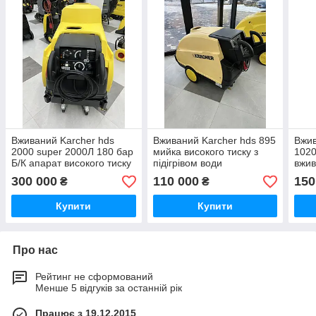
Вживаний Karcher hds
Вживаний Karcher hds 895
Вжив
2000 super 2000Л 180 бар
мийка високого тиску з
1020
Б/К апарат високого тиску
підігрівом води
вжив
з підігрівом води вживаний
тиск
300 000
110 000
150
₴
₴
Купити
Купити
Про нас
Рейтинг не сформований
Менше 5 відгуків за останній рік
Працює з 19.12.2015