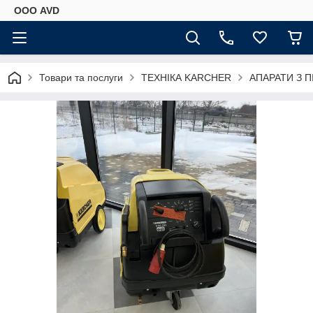
ООО AVD
Товари та послуги
ТЕХНІКА KARCHER
АПАРАТИ З П