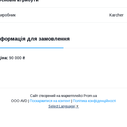
иробник
Karcher
нформація для замовлення
іна:
90 000 ₴
Сайт створений на маркетплейсі
Prom.ua
ООО AVD |
Поскаржитися на контент
|
Політика конфіденційності
Select Language
▼