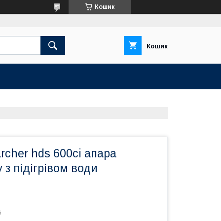
Кошик
Кошик
cher hds 600ci апара
 з підігрівом води
і