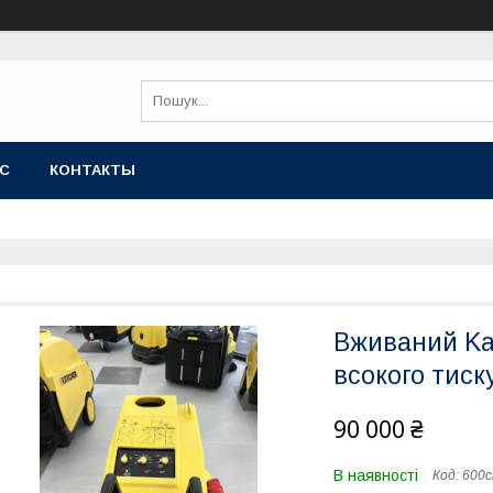
АС
КОНТАКТЫ
Вживаний Kar
всокого тиску
90 000 ₴
В наявності
Код:
600с