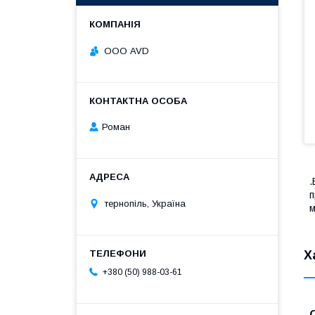
ООО AVD
Роман
.
п
тернопіль, Україна
м
Х
+380 (50) 988-03-61