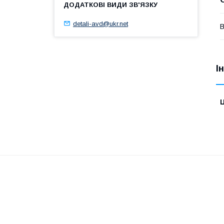
detali-avd@ukr.net
В
І
Ц