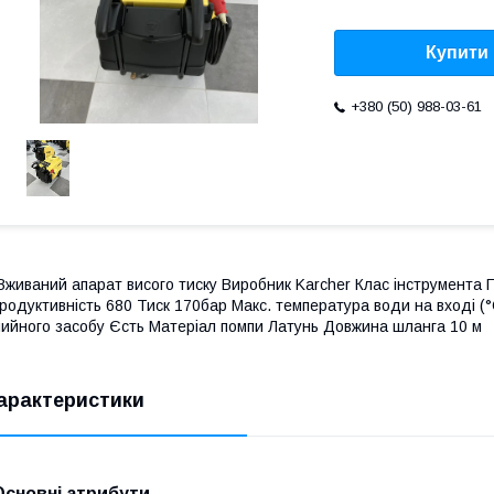
Купити
+380 (50) 988-03-61
Вживаний апарат висого тиску Виробник Karcher Клас інструмента 
родуктивність 680 Тиск 170бар Макс. температура води на вході (°
ийного засобу Єсть Матеріал помпи Латунь Довжина шланга 10 м
арактеристики
Основні атрибути