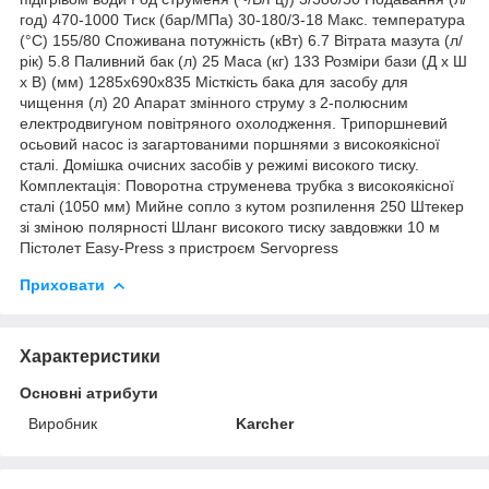
год) 470-1000 Тиск (бар/MПа) 30-180/3-18 Макс. температура
(°C) 155/80 Споживана потужність (кВт) 6.7 Вітрата мазута (л/
рік) 5.8 Паливний бак (л) 25 Маса (кг) 133 Розміри бази (Д x Ш
x В) (мм) 1285x690x835 Місткість бака для засобу для
чищення (л) 20 Апарат змінного струму з 2-полюсним
електродвигуном повітряного охолодження. Трипоршневий
осьовий насос із загартованими поршнями з високоякісної
сталі. Домішка очисних засобів у режимі високого тиску.
Комплектація: Поворотна струменева трубка з високоякісної
сталі (1050 мм) Мийне сопло з кутом розпилення 250 Штекер
зі зміною полярності Шланг високого тиску завдовжки 10 м
Пістолет Easy-Press з пристроєм Servopress
Приховати
Характеристики
Основні атрибути
Виробник
Karcher