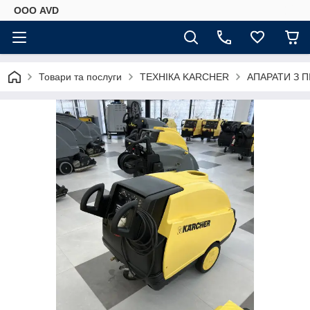
ООО AVD
Товари та послуги
ТЕХНІКА KARCHER
АПАРАТИ З П