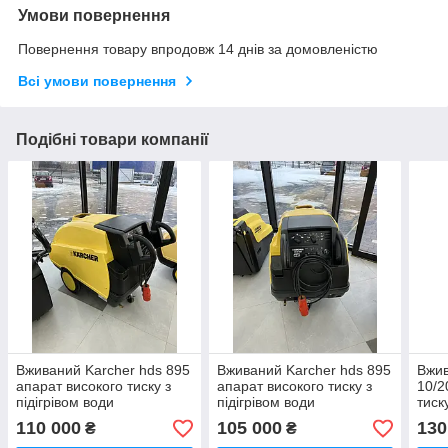
Умови повернення
Повернення товару впродовж 14 днів за домовленістю
Всі умови повернення
Подібні товари компанії
Вживаний Karcher hds 895
Вживаний Karcher hds 895
Вжив
апарат високого тиску з
апарат високого тиску з
10/2
підігрівом води
підігрівом води
тиск
піді
110 000
105 000
130
₴
₴