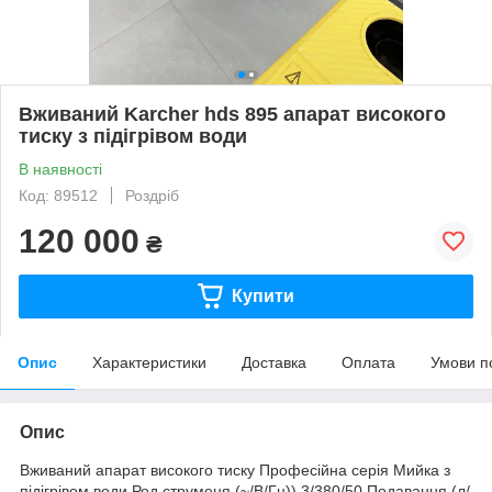
Вживаний Karcher hds 895 апарат високого
тиску з підігрівом води
В наявності
Код: 89512
Роздріб
120 000
₴
Купити
Опис
Характеристики
Доставка
Оплата
Умови п
Опис
Вживаний апарат високого тиску Професійна серія Мийка з
підігрівом води Род струменя (~/В/Гц)) 3/380/50 Подавання (л/