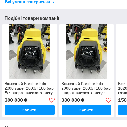
Всі умови повернення
Подібні товари компанії
Вживаний Karcher hds
Вживаний Karcher hds
Вжив
2000 super 2000Л 180 бар
2000 super 2000Л 180 бар
1020
Б/К апарат високого тиску
апарат високого тиску з
вжив
з підігрівом води вживаний
дизельним підігрівом води
тиск
300 000
300 000
150
₴
₴
Купити
Купити