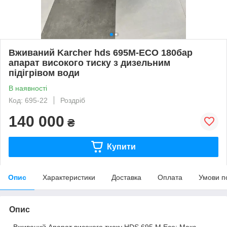
Вживаний Karcher hds 695M-ECO 180бар
апарат високого тиску з дизельним
підігрівом води
В наявності
Код: 695-22
Роздріб
140 000
₴
Купити
Опис
Характеристики
Доставка
Оплата
Умови п
Опис
. Вживаний Апарат високого тиску HDS 695 M Eco: Макс.