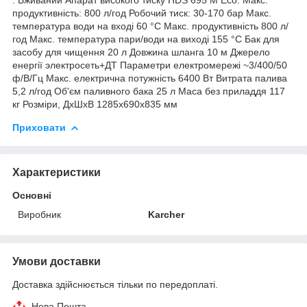
продуктивність: 800 л/год Робочий тиск: 30-170 бар Макс.
температура води на вході 60 °С Макс. продуктивність 800 л/
год Макс. температура пари/води на виході 155 °С Бак для
засобу для чищення 20 л Довжина шланга 10 м Джерело
енергії электросеть+ДТ Параметри електромережі ~3/400/50
ф/В/Гц Макс. електрична потужність 6400 Вт Витрата палива
5,2 л/год Об'єм паливного бака 25 л Маса без приладдя 117
кг Розміри, ДхШхВ 1285х690х835 мм
Приховати
Характеристики
Основні
Виробник
Karcher
Умови доставки
Доставка здійснюється тільки по передоплаті.
Нова Пошта