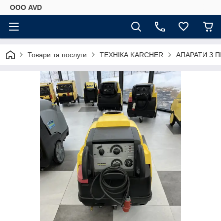
ООО AVD
Товари та послуги
ТЕХНІКА KARCHER
АПАРАТИ З П