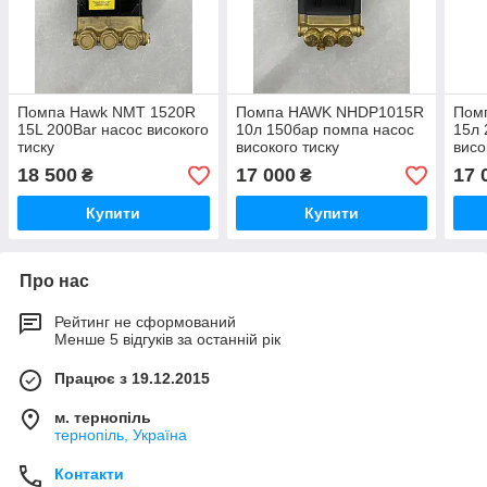
Помпа Hawk NMT 1520R
Помпа HAWK NHDP1015R
Пом
15L 200Bar насос високого
10л 150бар помпа насос
15л 
тиску
високого тиску
висо
18 500
17 000
17 
₴
₴
Купити
Купити
Про нас
Рейтинг не сформований
Менше 5 відгуків за останній рік
Працює з 19.12.2015
м. тернопіль
тернопіль, Україна
Контакти