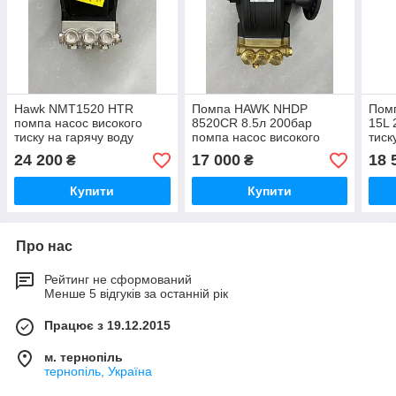
Hawk NMT1520 HTR
Помпа HAWK NHDP
Пом
помпа насос високого
8520CR 8.5л 200бар
15L 
тиску на гарячу воду
помпа насос високого
тиск
тиску
24 200
17 000
18 
₴
₴
Купити
Купити
Про нас
Рейтинг не сформований
Менше 5 відгуків за останній рік
Працює з 19.12.2015
м. тернопіль
тернопіль, Україна