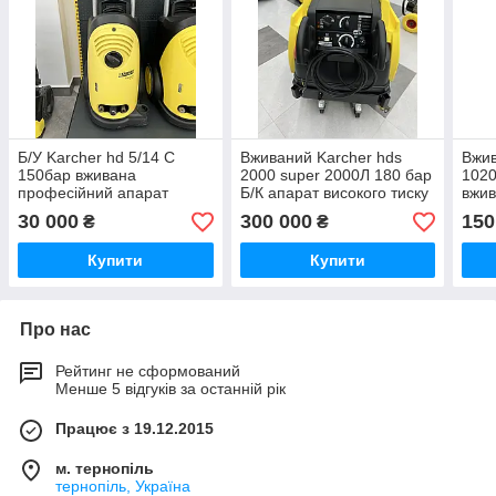
Б/У Karcher hd 5/14 C
Вживаний Karcher hds
Вжив
150бар вживана
2000 super 2000Л 180 бар
1020
професійний апарат
Б/К апарат високого тиску
вжив
високого тиску
з підігрівом води вживаний
тиск
30 000
300 000
150
₴
₴
Купити
Купити
Про нас
Рейтинг не сформований
Менше 5 відгуків за останній рік
Працює з 19.12.2015
м. тернопіль
тернопіль, Україна