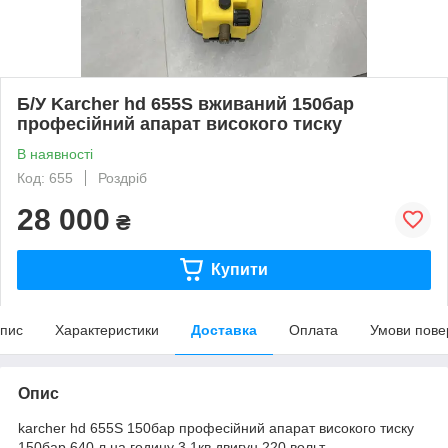
Б/У Karcher hd 655S вживаний 150бар
професійний апарат високого тиску
В наявності
Код: 655
Роздріб
28 000
₴
Купити
пис
Характеристики
Доставка
Оплата
Умови пове
Опис
karcher hd 655S 150бар професійний апарат високого тиску
150бар 640 л на годину 3.1кв двигун 220 вольт