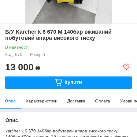
Б/У Karcher k 6 670 М 140бар вживаний
побутовий апара високого тиску
В наявності
Код: 670
Роздріб
13 000
₴
Купити
Опис
Характеристики
Доставка
Оплата
Умови п
Опис
karcher k 6 670 140бар побутовий апара високого тиску
140бар 600л в годину 2.8кв двигун в комплекті шланг пісолет