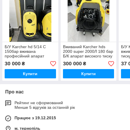
Б/У Karcher hd 5/14 C
Вживаний Karcher hds
Б/У 
150бар вживана
2000 super 2000Л 180 бар
вжив
професійний апарат
Б/К апарат високого тиску
тиск
високого тиску
з підігрівом води вживаний
30 000
300 000
37 
₴
₴
Купити
Купити
Про нас
Рейтинг не сформований
Менше 5 відгуків за останній рік
Працює з 19.12.2015
м. тернопіль