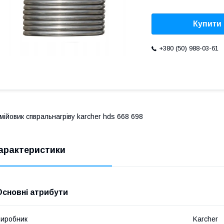
Купити
+380 (50) 988-03-61
мійовик спвральнагріву karcher hds 668 698
арактеристики
Основні атрибути
иробник
Karcher