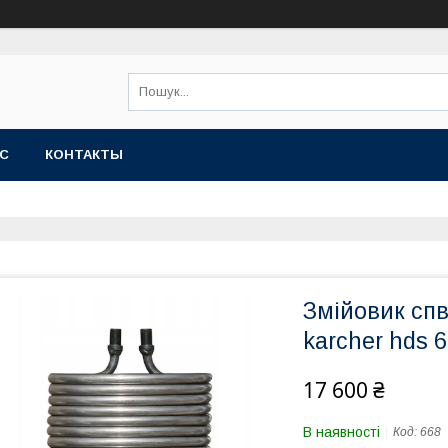
АС
КОНТАКТЫ
Змійовик спв
karcher hds 
17 600 ₴
В наявності
Код:
668