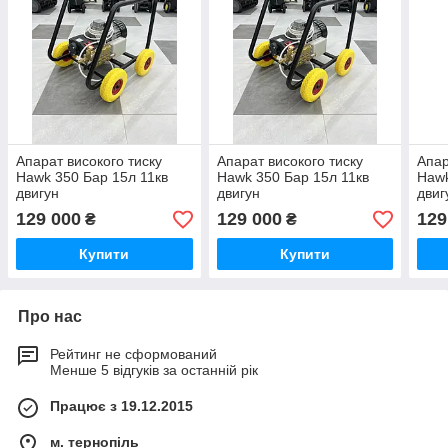
Апарат високого тиску
Апарат високого тиску
Апар
Hawk 350 Бар 15л 11кв
Hawk 350 Бар 15л 11кв
Hawk
двигун
двигун
двиг
129 000
129 000
129
₴
₴
Купити
Купити
Про нас
Рейтинг не сформований
Менше 5 відгуків за останній рік
Працює з 19.12.2015
м. тернопіль