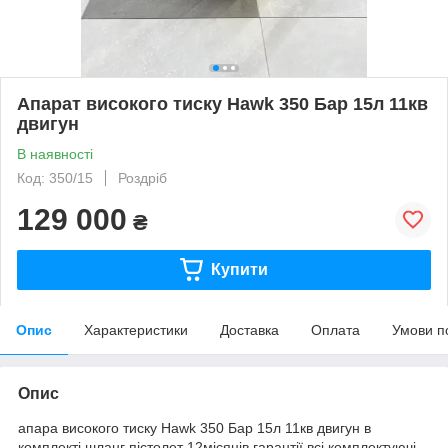
Апарат високого тиску Hawk 350 Бар 15л 11кв
двигун
В наявності
Код: 350/15
Роздріб
129 000
₴
Купити
Опис
Характеристики
Доставка
Оплата
Умови п
Опис
апара високого тиску Hawk 350 Бар 15л 11кв двигун в
комплекті шланг пістолет 12місяців гарантії всі комплектуючі