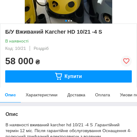
Б/У Вживаний Karcher HD 10/21 -4 S
В наявності
Код: 10/21
Роздріб
58 000
₴
Купити
Опис
Характеристики
Доставка
Оплата
Умови п
Опис
В наявності вживаний karcher hd 10/21 -4 S .Гарантійний
термін 12 міс. Після гарантійне обслуговування Оснащення 4-
полюсний трифазний електродвигун з водяним