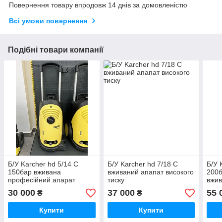
Повернення товару впродовж 14 днів за домовленістю
Всі умови повернення
Подібні товари компанії
Б/У Karcher hd 5/14 C
Б/У Karcher hd 7/18 C
Б/У 
150бар вживана
вживаний апапат високого
200б
професійний апарат
тиску
вжив
високого тиску
тиск
30 000
37 000
55 
₴
₴
Купити
Купити