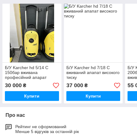
Б/У Karcher hd 5/14 C
Б/У Karcher hd 7/18 C
Б/У 
150бар вживана
вживаний апапат високого
200б
професійний апарат
тиску
вжив
високого тиску
тиск
30 000
37 000
55 
₴
₴
Купити
Купити
Про нас
Рейтинг не сформований
Менше 5 відгуків за останній рік