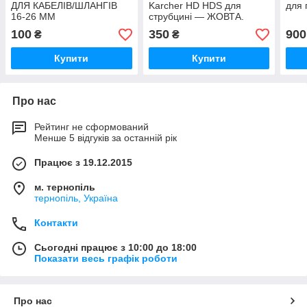
ДЛЯ КАБЕЛІВ/ШЛАНГІВ
Karcher HD HDS для
для 
16-26 ММ
струбцині — ЖОВТА.
Редуктор з нержавіючої
100
350
900
₴
₴
сталі INOX для обтиску.
Купити
Купити
Про нас
Рейтинг не сформований
Менше 5 відгуків за останній рік
Працює з 19.12.2015
м. тернопіль
тернопіль, Україна
Контакти
Сьогодні працює з 10:00 до 18:00
Показати весь графік роботи
Про нас