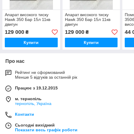
Апарат високого тиску
Апарат високого тиску
Помп
Hawk 350 Бар 15л 11кв
Hawk 350 Бар 15л 11кв
350б
двигун
двигун
висо
129 000
129 000
44 
₴
₴
Купити
Купити
Про нас
Рейтинг не сформований
Менше 5 відгуків за останній рік
Працює з 19.12.2015
м. тернопіль
тернопіль, Україна
Контакти
Сьогодні вихідний
Показати весь графік роботи