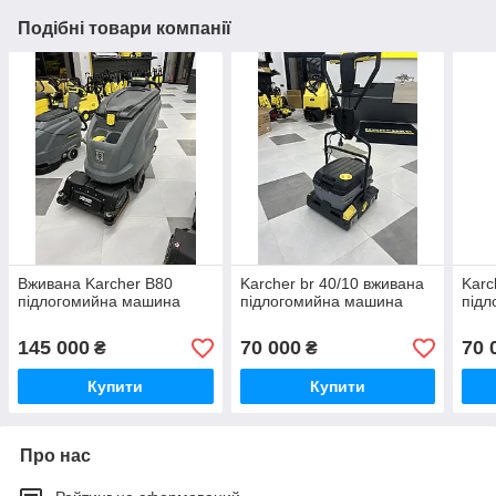
Подібні товари компанії
Вживана Karcher B80
Karcher br 40/10 вживана
Karc
підлогомийна машина
підлогомийна машина
під
145 000
70 000
70 
₴
₴
Купити
Купити
Про нас