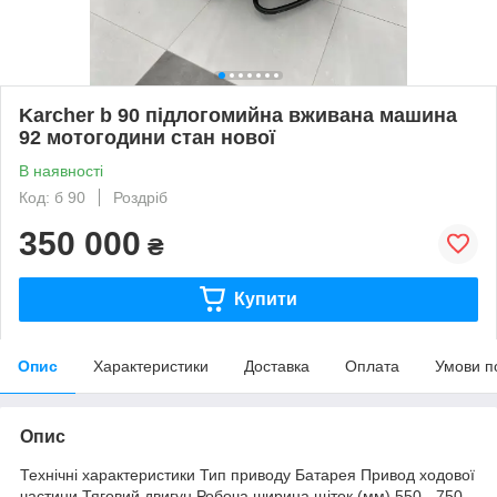
Karcher b 90 підлогомийна вживана машина
92 мотогодини стан нової
В наявності
Код: б 90
Роздріб
350 000
₴
Купити
Опис
Характеристики
Доставка
Оплата
Умови п
Опис
Технічні характеристики Тип приводу Батарея Привод ходової
частини Тяговий двигун Робоча ширина щіток (мм) 550 - 750