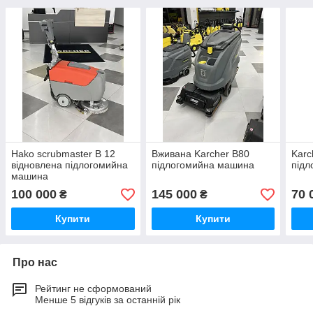
Hako scrubmaster B 12
Вживана Karcher B80
Karc
відновлена підлогомийна
підлогомийна машина
під
машина
100 000
145 000
70 
₴
₴
Купити
Купити
Про нас
Рейтинг не сформований
Менше 5 відгуків за останній рік