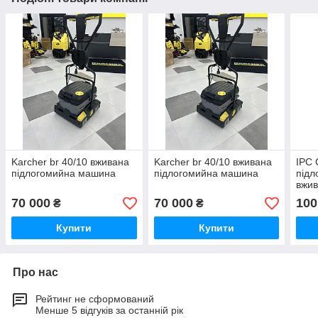
Karcher br 40/10 вживана
Karcher br 40/10 вживана
IPC 
підлогомийна машина
підлогомийна машина
під
вжи
70 000
70 000
100
₴
₴
Купити
Купити
Про нас
Рейтинг не сформований
Менше 5 відгуків за останній рік