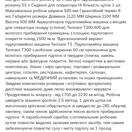
розчину 53 л Сидіння для оператора Hi Кількість щіток 1 шт.
Максимальна робоча ширина 500 мм Гарантійний термін 8
міс Габаритні розміри Довжина 1120 MM Ширина 1100 MM
Висота 500 MM Акумуляторна підлогомийна машина з місцем
для оператора позаду (стоячи) Tennant T300-600 для
вологого прибирання приміщень з площею підлогового
покриття понад 1500 кв.м. Вдосконалений варіант
підлогомийної машини Tennant T3. Підлогомийна машина
Tennant T300 з робочою шириною 60 см призначена для
вологого прибирання підлоги із твердим (плитка, камінь,
нерівне або фактурне покриття, бетон) покриттям в житлових
комплексах, бізнес і офіс-центрах, торгових і розважальних
центрах, готелях, ресторанах, кафетеріях, салонах,
навчальних та МЕДИЧНИЙ установах та інших приміщеннях.
Завдяки компактним розмірам і інтуїтивно зрозумілому
дисплею машиною дуже легко маневрувати і керувати.
Продуктивність апарату - від 1700 до 2230 кв.м/год. Робоча
швидкість машини досягає 2,5 км/год. 1 диска щітка на
магнітному кріпленні обертається зі швидкістю до 285 обертів/
хвилину, таким чином здіійснюючи якісне вологе прибирання
підлоги. А параболічний скребок з оптимальним робочим
кутом повністю видаляє залишки миючого засобу, тим самим
забезпечуючи повністю суху і чисту підлогу за 1 прохід.