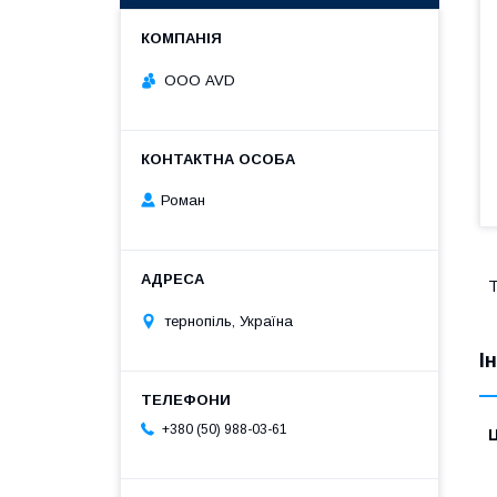
ООО AVD
Роман
Т
тернопіль, Україна
І
+380 (50) 988-03-61
Ц