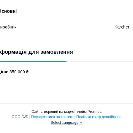
Основні
иробник
Karcher
нформація для замовлення
іна:
350 000 ₴
Сайт створений на маркетплейсі
Prom.ua
ООО AVD |
Поскаржитися на контент
|
Політика конфіденційності
Select Language
▼