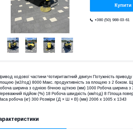
Купити
+380 (50) 988-03-61
ривод ходової частини Чотиритактний двигун Потужність приводу (
лощею (м2/год) 8000 Макс. продуктивність за площею з 2 боком. Щ
обоча ширина з однією бічною щіткою (мм) 1000 Робоча ширина з 2
ереважний підйом (%) 18 Робоча швидкість (км/год) 8 Площа поверх
аса робоча (кг) 300 Розміри (Д × Ш × В) (мм) 2006 x 1005 x 1343
арактеристики