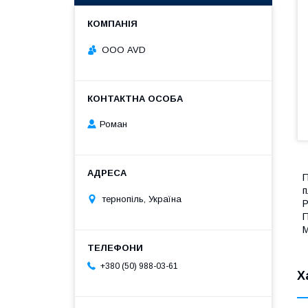
ООО AVD
Роман
П
п
тернопіль, Україна
Р
П
М
+380 (50) 988-03-61
Х