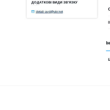
detali-avd@ukr.net
В
І
Ц