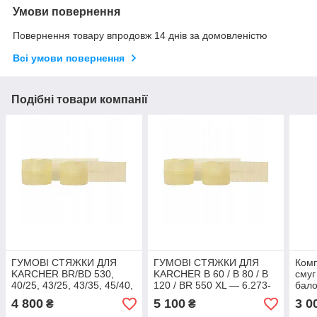
Умови повернення
Повернення товару впродовж 14 днів за домовленістю
Всі умови повернення
Подібні товари компанії
ГУМОВІ СТЯЖКИ ДЛЯ
ГУМОВІ СТЯЖКИ ДЛЯ
Ком
KARCHER BR/BD 530,
KARCHER B 60 / B 80 / B
смуг
40/25, 43/25, 43/35, 45/40,
120 / BR 550 XL — 6.273-
бало
50/50, 55/40, 55/60, B40,
214.
KAR
4 800
5 100
3 0
₴
₴
B60
B40,