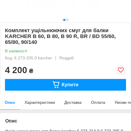
Комплект ущільнюючих смуг для балки
KARCHER B 60, B 80, B 90 R, BR / BD 55/60,
65/80, 90/140
В наявності
Код: 6.273-205.0 karcher
Роздріб
4 200
₴
Купити
Опис
Характеристики
Доставка
Оплата
Умови п
Опис
Ущільнюючі смуги для балки karcher 6.273-214.0 6.273-205.0