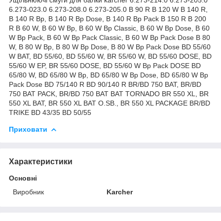
6.273-023.0 6.273-208.0 6.273-205.0 B 90 R B 120 W B 140 R,
B 140 R Bp, B 140 R Bp Dose, B 140 R Bp Pack B 150 R B 200
R B 60 W, B 60 W Bp, B 60 W Bp Classic, B 60 W Bp Dose, B 60
W Bp Pack, B 60 W Bp Pack Classic, B 60 W Bp Pack Dose B 80
W, B 80 W Bp, B 80 W Bp Dose, B 80 W Bp Pack Dose BD 55/60
W BAT, BD 55/60, BD 55/60 W, BR 55/60 W, BD 55/60 DOSE, BD
55/60 W EP, BR 55/60 DOSE, BD 55/60 W Bp Pack DOSE BD
65/80 W, BD 65/80 W Bp, BD 65/80 W Bp Dose, BD 65/80 W Bp
Pack Dose BD 75/140 R BD 90/140 R BR/BD 750 BAT, BR/BD
750 BAT PACK, BR/BD 750 BAT BAT TORNADO BR 550 XL, BR
550 XL BAT, BR 550 XL BAT O.SB., BR 550 XL PACKAGE BR/BD
TRIKE BD 43/35 BD 50/55
Приховати
Характеристики
Основні
Виробник
Karcher