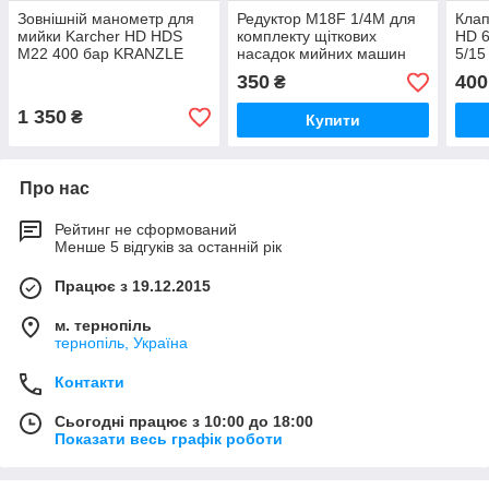
Зовнішній манометр для
Редуктор M18F 1/4M для
Клап
мийки Karcher HD HDS
комплекту щіткових
HD 6
M22 400 бар KRANZLE
насадок мийних машин
5/15
KARCHER HD HDS
350
400
₴
1 350
₴
Купити
Про нас
Рейтинг не сформований
Менше 5 відгуків за останній рік
Працює з 19.12.2015
м. тернопіль
тернопіль, Україна
Контакти
Сьогодні працює з 10:00 до 18:00
Показати весь графік роботи