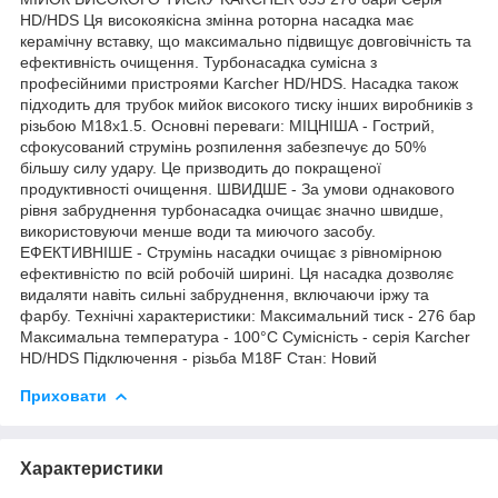
HD/HDS Ця високоякісна змінна роторна насадка має
керамічну вставку, що максимально підвищує довговічність та
ефективність очищення. Турбонасадка сумісна з
професійними пристроями Karcher HD/HDS. Насадка також
підходить для трубок мийок високого тиску інших виробників з
різьбою M18x1.5. Основні переваги: МІЦНІША - Гострий,
сфокусований струмінь розпилення забезпечує до 50%
більшу силу удару. Це призводить до покращеної
продуктивності очищення. ШВИДШЕ - За умови однакового
рівня забруднення турбонасадка очищає значно швидше,
використовуючи менше води та миючого засобу.
ЕФЕКТИВНІШЕ - Струмінь насадки очищає з рівномірною
ефективністю по всій робочій ширині. Ця насадка дозволяє
видаляти навіть сильні забруднення, включаючи іржу та
фарбу. Технічні характеристики: Максимальний тиск - 276 бар
Максимальна температура - 100°C Сумісність - серія Karcher
HD/HDS Підключення - різьба M18F Стан: Новий
Приховати
Характеристики