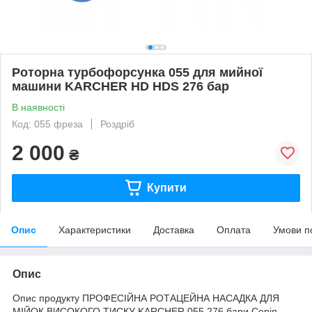
Роторна турбофорсунка 055 для мийної
машини KARCHER HD HDS 276 бар
В наявності
Код: 055 фреза
Роздріб
2 000
₴
Купити
Опис
Характеристики
Доставка
Оплата
Умови п
Опис
Опис продукту ПРОФЕСІЙНА РОТАЦЕЙНА НАСАДКА ДЛЯ
МІЙОК ВИСОКОГО ТИСКУ KARCHER 055 276 бари Серія