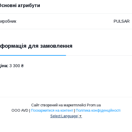
Основні атрибути
иробник
PULSAR
нформація для замовлення
іна:
3 300 ₴
Сайт створений на маркетплейсі
Prom.ua
ООО AVD |
Поскаржитися на контент
|
Політика конфіденційності
Select Language
▼