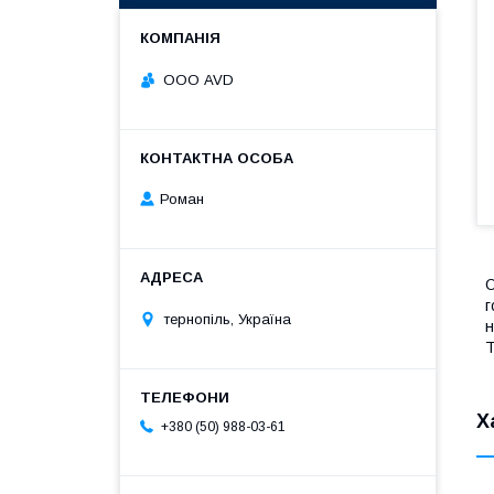
ООО AVD
Роман
О
г
тернопіль, Україна
н
Т
Х
+380 (50) 988-03-61