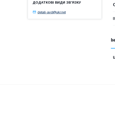
detali-avd@ukr.net
В
І
Ц