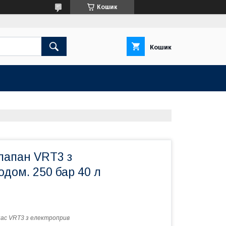
Кошик
Кошик
лапан VRT3 з
дом. 250 бар 40 л
ас VRT3 з електроприв