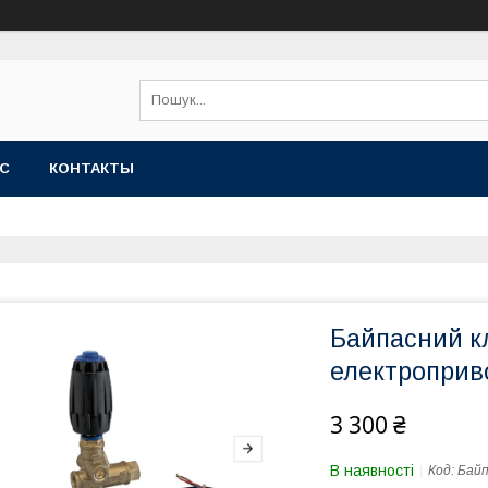
АС
КОНТАКТЫ
Байпасний к
електроприво
3 300 ₴
В наявності
Код:
Байп