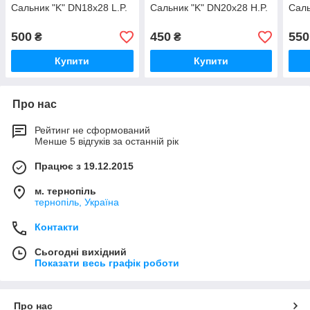
Сальник "K" DN18x28 L.P.
Сальник "K" DN20x28 H.P.
Саль
500
450
550
₴
₴
Купити
Купити
Про нас
Рейтинг не сформований
Менше 5 відгуків за останній рік
Працює з 19.12.2015
м. тернопіль
тернопіль, Україна
Контакти
Сьогодні вихідний
Показати весь графік роботи
Про нас