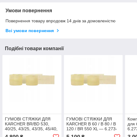
Умови повернення
Повернення товару впродовж 14 днів за домовленістю
Всі умови повернення
Подібні товари компанії
ГУМОВІ СТЯЖКИ ДЛЯ
ГУМОВІ СТЯЖКИ ДЛЯ
Комп
KARCHER BR/BD 530,
KARCHER B 60 / B 80 / B
для
40/25, 43/25, 43/35, 45/40,
120 / BR 550 XL — 6.273-
6.27
50/50, 55/40, 55/60, B40,
214.
90 R
4 800
5 100
3 0
₴
₴