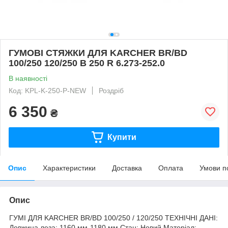
ГУМОВІ СТЯЖКИ ДЛЯ KARCHER BR/BD
100/250 120/250 B 250 R 6.273-252.0
В наявності
Код: KPL-K-250-P-NEW
Роздріб
6 350
₴
Купити
Опис
Характеристики
Доставка
Оплата
Умови п
Опис
ГУМІ ДЛЯ KARCHER BR/BD 100/250 / 120/250 ТЕХНІЧНІ ДАНІ:
Довжина леза: 1160 мм-1180 мм Стан: Новий Матеріал: