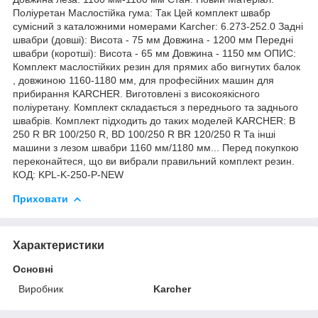
Поліуретан Маслостійка гума: Так Цей комплект швабр
сумісний з каталожними номерами Karcher: 6.273-252.0 Задні
швабри (довші): Висота - 75 мм Довжина - 1200 мм Передні
швабри (коротші): Висота - 65 мм Довжина - 1150 мм ОПИС:
Комплект маслостійких резин для прямих або вигнутих балок
, довжиною 1160-1180 мм, для професійних машин для
прибирання KARCHER. Виготовлені з високоякісного
поліуретану. Комплект складається з переднього та заднього
швабрів. Комплект підходить до таких моделей KARCHER: B
250 R BR 100/250 R, BD 100/250 R BR 120/250 R Та інші
машини з лезом швабри 1160 мм/1180 мм... Перед покупкою
переконайтеся, що ви вибрали правильний комплект резин.
КОД: KPL-K-250-P-NEW
Приховати
Характеристики
Основні
Виробник
Karcher