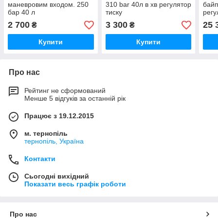
маневровим входом. 250
310 bar 40л в хв регулятор
байп
бар 40 л
тиску
регу
2 700
3 300
25 
₴
₴
Купити
Купити
Про нас
Рейтинг не сформований
Менше 5 відгуків за останній рік
Працює з 19.12.2015
м. тернопіль
тернопіль, Україна
Контакти
Сьогодні вихідний
Показати весь графік роботи
Про нас