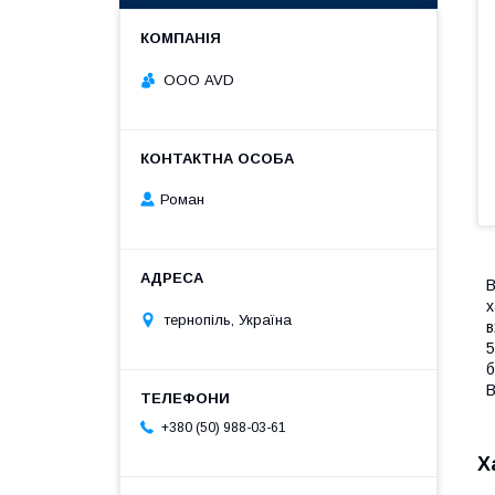
ООО AVD
Роман
В
х
тернопіль, Україна
в
5
б
В
+380 (50) 988-03-61
Х