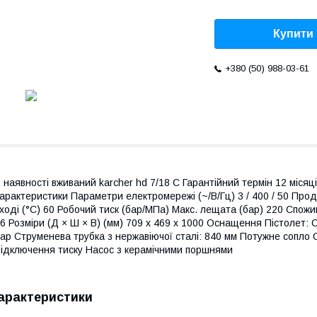
Купити
+380 (50) 988-03-61
 наявності вживаний karcher hd 7/18 C Гарантійний термін 12 місяці
арактеристики Параметри електромережі (~/В/Гц) 3 / 400 / 50 Прод
ході (°C) 60 Робочий тиск (бар/МПа) Макс. лещата (бар) 220 Спожив
6 Розміри (Д × Ш × В) (мм) 709 x 469 x 1000 Оснащення Пістолет: 
ар Струменева трубка з нержавіючої сталі: 840 мм Потужне сопло 
ідключення тиску Насос з керамічними поршнями
арактеристики