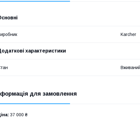
Основні
иробник
Karcher
Додаткові характеристики
Стан
Вживани
нформація для замовлення
іна:
37 000 ₴