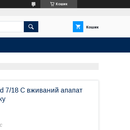
Кошик
Кошик
hd 7/18 C вживаний апапат
ку
 С