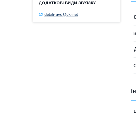
detali-avd@ukr.net
В
І
Ц