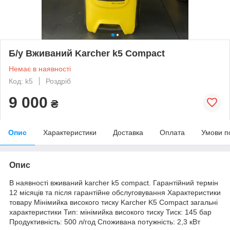
Б/у Вживаний Karcher k5 Compact
Немає в наявності
Код: k5
Роздріб
9 000
₴
Опис
Характеристики
Доставка
Оплата
Умови п
Опис
В наявності вживаний karcher k5 compact. Гарантійний термін
12 місяців та після гарантійне обслуговування Характеристики
товару Мінімийка високого тиску Karcher K5 Compact загальні
характеристики Тип: мінімийка високого тиску Тиск: 145 бар
Продуктивність: 500 л/год Споживана потужність: 2,3 кВт