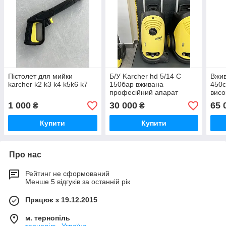
Пістолет для мийки
Б/У Karcher hd 5/14 C
Вжив
karcher k2 k3 k4 k5k6 k7
150бар вживана
450c
професійний апарат
висо
високого тиску
вод
1 000
30 000
65 
₴
₴
Купити
Купити
Про нас
Рейтинг не сформований
Менше 5 відгуків за останній рік
Працює з 19.12.2015
м. тернопіль