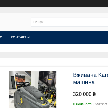
АС
КОНТАКТЫ
Вживана Kar
машина
320 000 ₴
В наявності
Код:
95rs