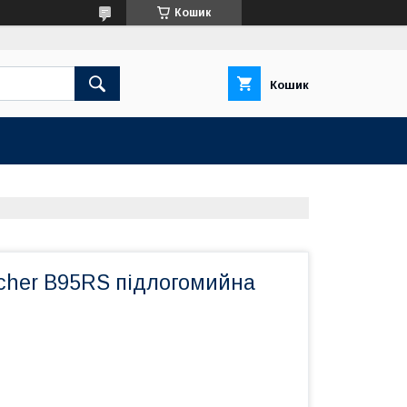
Кошик
Кошик
cher B95RS підлогомийна