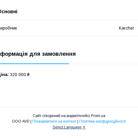
Основні
иробник
Karcher
нформація для замовлення
іна:
320 000 ₴
Сайт створений на маркетплейсі
Prom.ua
ООО AVD |
Поскаржитися на контент
|
Політика конфіденційності
Select Language
▼