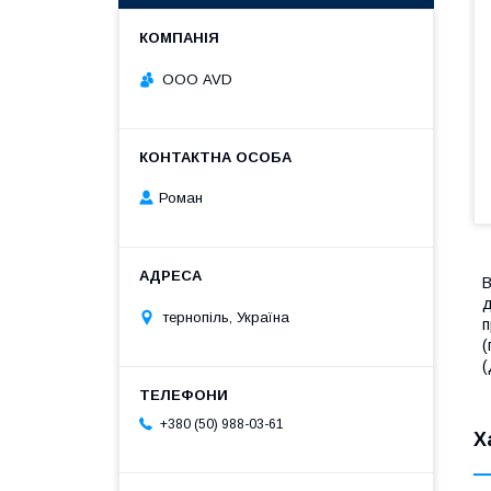
ООО AVD
Роман
В
д
тернопіль, Україна
п
(
(
+380 (50) 988-03-61
Х