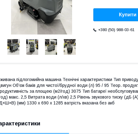
Купити
+380 (50) 988-03-61
живана підлогомийна машина Технічні характеристики Тип привод
вигун Об'єм баків для чистої/брудної води (л) 95 / 95 Теор. проду
родуктивність за площею (м2/год) 3075 Тип батареї необслуговуван
год) макс. 2,5 Витрата води (л/хв) 2,5 Рівень звукового тиску (дБ (
Д×Ш×В) (мм) 1330 x 690 x 1285 ватрість вказана без акб
арактеристики