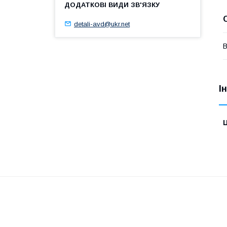
detali-avd@ukr.net
В
І
Ц