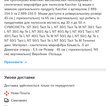
синтетичної мікрофібри для пилососів Karcher. Ці мішки є
заміною оригінального продукту Karcher з артикулом 2.889-
154.0 та 2.889-155.0. Мішки доступні в універсальному розмірі
45 см ( горизонтально) та 65 см ( вертикально), що робить їх
придатними для пилососів місткість від 30 л до 50 л.
СУМІСНІСТЬ: NT 30/1 Tact Te L NT 30/1 Tact Te M NT 30/1 Tact
L NT 30/1 Ap Te L NT 30/1 Ap L NT 40/1 Ap L NT 40/1 Tact L NT
40/1 Tact Te L NT 40/1 Tact Te M NT 50/1 Ap L NT 50/1 Ap Te L
NT 50/1 Tact L NT 50/1 Tact Te L NT 50/1 Tact Te M Технічні
дані: Матеріал - синтетична мікрофібра Кількість -5 шт
Діаметри отвору - 5,5 см Розмір : 45 см ( горизонтально) *65
см( вертикально) Виробник -Польща
Приховати
Умови доставки
Доставка здійснюється тільки по передоплаті.
Нова Пошта
Самовивіз