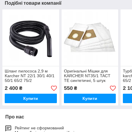
Подібні товари компанії
Шланг пилососа 2,9 м
Оригінальні Мішки для
Турб
Karcher NT 22/1 30/1 40/1
KARCHER NT35/1 TACT
karc
50/1 65/2 75/2
TE синтетичні, 5 штук
65/2
40/1
2 400
550
2 1
₴
₴
Купити
Купити
Про нас
Рейтинг не сформований