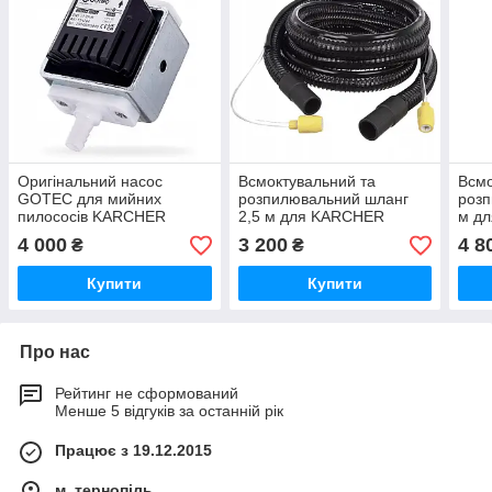
Оригінальний насос
Всмоктувальний та
Всмо
GOTEC для мийних
розпилювальний шланг
розп
пилососів KARCHER
2,5 м для KARCHER
м д
PUZZI 100 200 8/1 10/1
PUZZI 100, 200, 8/1, 10/1,
100,
4 000
3 200
4 8
₴
₴
10/2 (EKS 17-TP/B)
10/2 (4.071-516.0)
(4.0
Купити
Купити
Про нас
Рейтинг не сформований
Менше 5 відгуків за останній рік
Працює з 19.12.2015
м. тернопіль