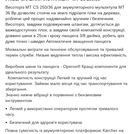
Висоторіз MT CS 250/36 для акумуляторного мультитула МТ
36 Вр дозволяє стоячи на землі підрізати гілки на деревах,
роблячи цей процес надзвичайно зручним і безпечним.
Висоторіз, завдяки подовжуючим штангам, дотягується до
важкодоступних гілок, а завдяки своїй компактній конструкції,
довжині шини в 25см і кроку ланцюга 3/8 дюйма, робить зріз
дуже точно і швидко.
Автоматичне змащення ланцюга
Мінімальні витрати на технічне обслуговування та тривалий
термін служби. Низьке виділення тепла і висока ефективність.
Виробник шини та ланцюга - Орегон® Кращі компоненти для
ідеального результату.
Компактність конструкції Легкий та зручний під час
користування. Займає мало місця під час транспортування та
зберігання.
Значно нижче вібрації в порівнянні з бензиновим
інструментом
Легкий у використанні оператором протягом тривалого
часу.
Безпечний для здоров'я користувача.
Повна сумісність із акумуляторною платформою Kärcher на