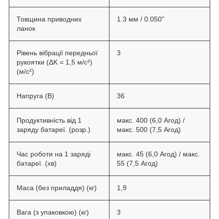
Товщина приводних
1.3 мм / 0.050"
ланок
Рівень вібрації передньої
3
рукоятки (ΔK = 1,5 м/с²)
(м/с²)
Напруга (В)
36
Продуктивність від 1
макс. 400 (6,0 Aгод) /
заряду батареї. (розр.)
макс. 500 (7,5 Агод)
Час роботи на 1 заряді
макс. 45 (6,0 Aгод) / макс.
батареї. (хв)
55 (7,5 Агод)
Маса (без приладдя) (кг)
1,9
Вага (з упаковкою) (кг)
3