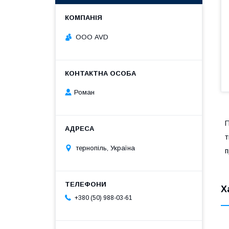
ООО AVD
Роман
П
т
тернопіль, Україна
п
Х
+380 (50) 988-03-61