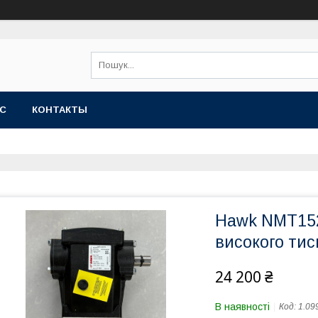
АС
КОНТАКТЫ
Hawk NMT152
високого тис
24 200 ₴
В наявності
Код:
1.09