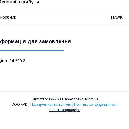
Основні атрибути
иробник
HAWK
нформація для замовлення
іна:
24 200 ₴
Сайт створений на маркетплейсі
Prom.ua
ООО AVD |
Поскаржитися на контент
|
Політика конфіденційності
Select Language
▼