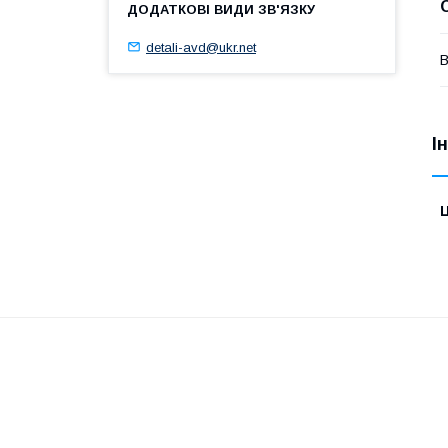
detali-avd@ukr.net
В
І
Ц