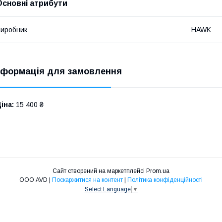
Основні атрибути
иробник
HAWK
нформація для замовлення
іна:
15 400 ₴
Сайт створений на маркетплейсі
Prom.ua
ООО AVD |
Поскаржитися на контент
|
Політика конфіденційності
Select Language
▼