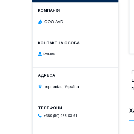
ООО AVD
Роман
П
1
тернопіль, Україна
п
Х
+380 (50) 988-03-61