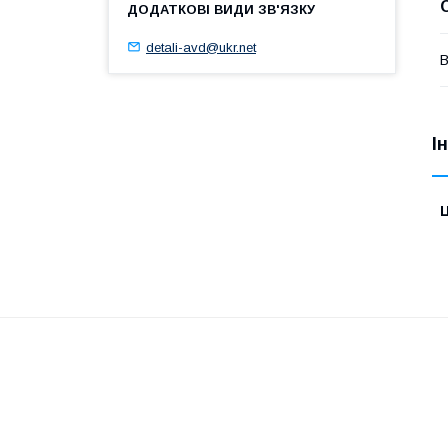
detali-avd@ukr.net
В
І
Ц