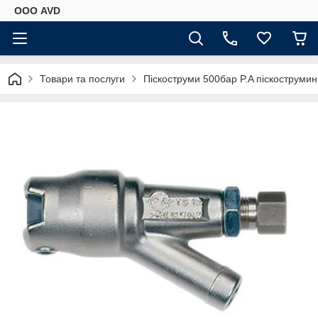
ООО AVD
Товари та послуги
Піскоструми 500бар P.A піскоструми