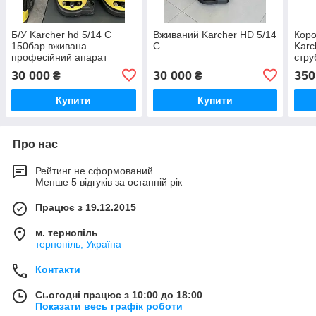
Б/У Karcher hd 5/14 C
Вживаний Karcher HD 5/14
Коро
150бар вживана
C
Karc
професійний апарат
стр
високого тиску
Реду
30 000
30 000
350
₴
₴
стал
Купити
Купити
Про нас
Рейтинг не сформований
Менше 5 відгуків за останній рік
Працює з 19.12.2015
м. тернопіль
тернопіль, Україна
Контакти
Сьогодні працює з 10:00 до 18:00
Показати весь графік роботи