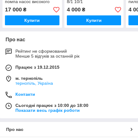
помпа насос високого
8/1 10/1
пил
тиску
PUZZ
17 000
4 000
4 0
₴
₴
10/2
Купити
Купити
Про нас
Рейтинг не сформований
Менше 5 відгуків за останній рік
Працює з 19.12.2015
м. тернопіль
тернопіль, Україна
Контакти
Сьогодні працює з 10:00 до 18:00
Показати весь графік роботи
Про нас