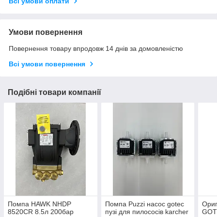
Всі умови оплати
Умови повернення
Повернення товару впродовж 14 днів за домовленістю
Всі умови повернення
Подібні товари компанії
Помпа HAWK NHDP
Помпа Puzzi насос gotec
Ориг
8520CR 8.5л 200бар
пузі для пилососів karcher
GOT