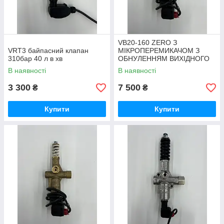
VB20-160 ZERO З
VRT3 байпасний клапан
МІКРОПЕРЕМИКАЧОМ З
310бар 40 л в хв
ОБНУЛЕННЯМ ВИХІДНОГО
ТИСКУ, В БАЙПАСІ
В наявності
В наявності
3 300
7 500
₴
₴
Купити
Купити