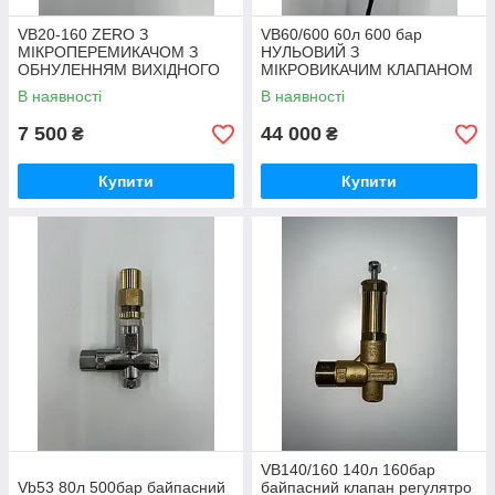
VB20-160 ZERO З
VB60/600 60л 600 бар
МІКРОПЕРЕМИКАЧОМ З
НУЛЬОВИЙ З
ОБНУЛЕННЯМ ВИХІДНОГО
МІКРОВИКАЧИМ КЛАПАНОМ
ТИСКУ, В БАЙПАСІ
З ОБНУЛЕНИМ ВИХІДНИМ
В наявності
В наявності
ТИСКОМ, В БАЙПАСІ
7 500
44 000
₴
₴
Купити
Купити
VB140/160 140л 160бар
Vb53 80л 500бар байпасний
байпасний клапан регулятро