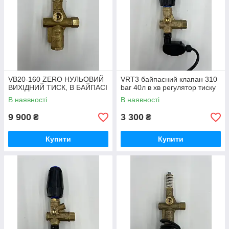
VB20-160 ZERO НУЛЬОВИЙ
VRT3 байпасний клапан 310
ВИХІДНИЙ ТИСК, В БАЙПАСІ
bar 40л в хв регулятор тиску
В наявності
В наявності
9 900
3 300
₴
₴
Купити
Купити