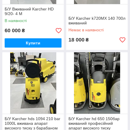
Б/У Вживаний Karcher HD
9/20- 4 M
Б/У Karcher k720MX 140 700л
В наявності
вживаний
60 000
Немає в наявності
₴
18 000
₴
Купити
Б/У Karcher hds 1094 210 bar
Б/У Karcher hd 650 150бар
1000L вживана апарат
вживаний професійний
високого тиску з барабаном
апарат високого тиску