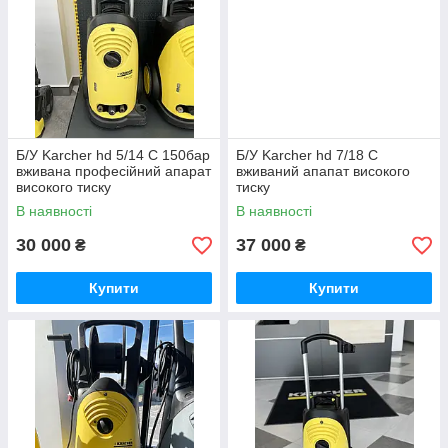
Б/У Karcher hd 5/14 C 150бар
Б/У Karcher hd 7/18 C
вживана професійний апарат
вживаний апапат високого
високого тиску
тиску
В наявності
В наявності
30 000
37 000
₴
₴
Купити
Купити