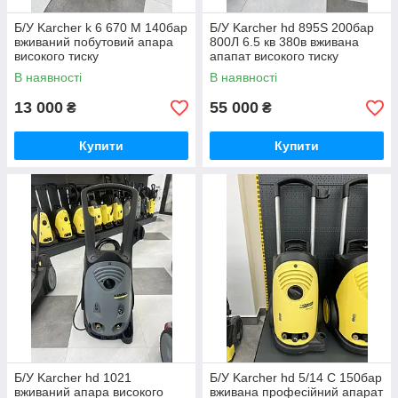
Б/У Karcher k 6 670 М 140бар
Б/У Karcher hd 895S 200бар
вживаний побутовий апара
800Л 6.5 кв 380в вживана
високого тиску
апапат високого тиску
В наявності
В наявності
13 000
55 000
₴
₴
Купити
Купити
Б/У Karcher hd 1021
Б/У Karcher hd 5/14 C 150бар
вживаний апара високого
вживана професійний апарат