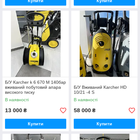
Купити
Купити
Б/У Karcher k 6 670 М 140бар
вживаний побутовий апара
Б/У Вживаний Karcher HD
високого тиску
10/21 -4 S
В наявності
В наявності
13 000
58 000
₴
₴
Купити
Купити